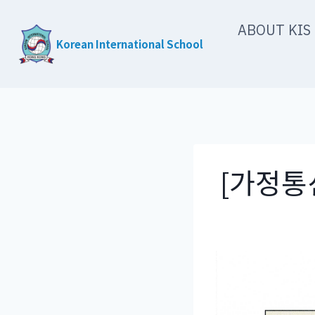
Skip
ABOUT KIS
to
Korean International School
content
[가정통