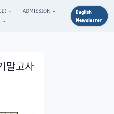
E)
ADMISSION
English
T
Newsletter
학기말고사