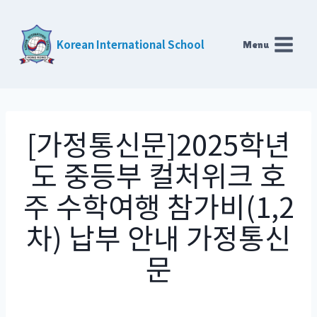
Skip
to
Korean International School
Menu
content
[가정통신문]2025학년
도 중등부 컬처위크 호
주 수학여행 참가비(1,2
차) 납부 안내 가정통신
문