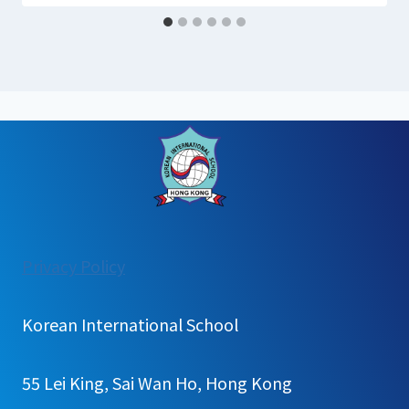
:
Privacy Policy
[가
정
Korean International School
통
신
55 Lei King, Sai Wan Ho, Hong Kong
문]2025