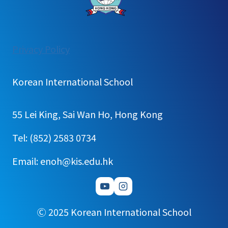
:
Privacy Policy
원
서
Korean International School
교
부
55 Lei King, Sai Wan Ho, Hong Kong
및
접
Tel: (852) 2583 0734
수
Email: enoh@kis.edu.hk
Ⓒ 2025 Korean International School