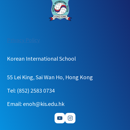
:
Privacy Policy
2025
학
Korean International School
년
도
55 Lei King, Sai Wan Ho, Hong Kong
제
4
Tel: (852) 2583 0734
회
Email: enoh@kis.edu.hk
학
운
위
회