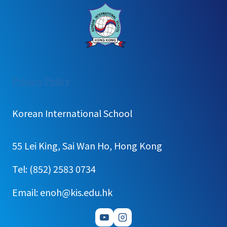
:
Privacy Policy
[가
정
Korean International School
통
신
55 Lei King, Sai Wan Ho, Hong Kong
문]
10
Tel: (852) 2583 0734
학
Email: enoh@kis.edu.hk
년
학
급