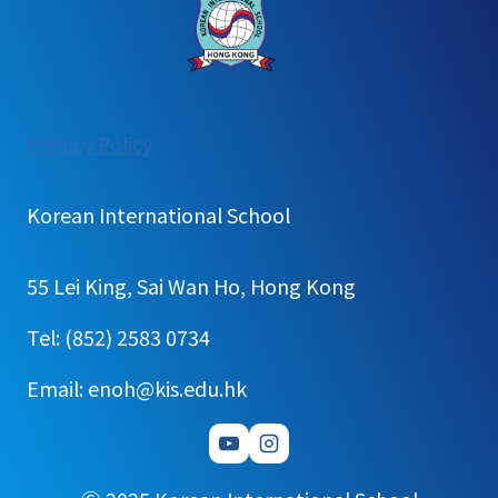
:
Privacy Policy
[가
정
Korean International School
통
신
55 Lei King, Sai Wan Ho, Hong Kong
문]
2
Tel: (852) 2583 0734
학
Email: enoh@kis.edu.hk
기
유
초
등