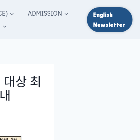
E)
ADMISSION
English
T
Newsletter
 대상 최
안내