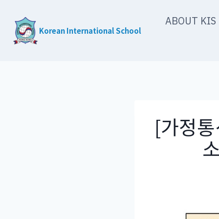
Skip
ABOUT KIS
to
Korean International School
content
[가정통
소