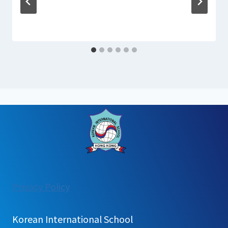
:
Privacy Policy
[가
정
Korean International School