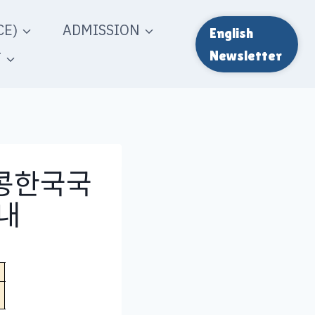
E)
ADMISSION
English
T
Newsletter
홍콩한국국
내