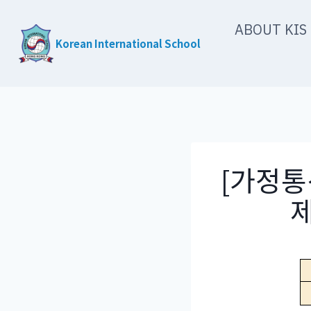
Skip
ABOUT KIS
to
Korean International School
content
[가정통