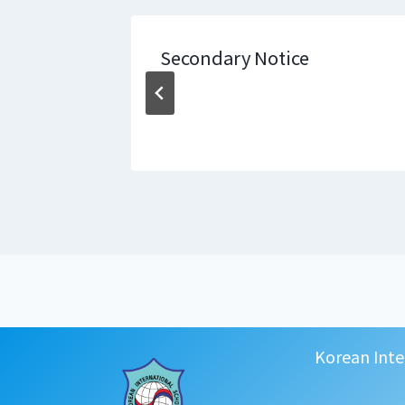
도 1학기
Secondary Notice
 보장지
Korean Inte