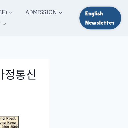
E)
ADMISSION
English
T
Newsletter
 가정통신