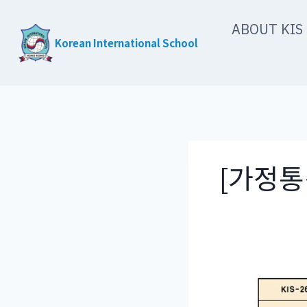
Skip
ABOUT KIS
to
Korean International School
content
[가정통