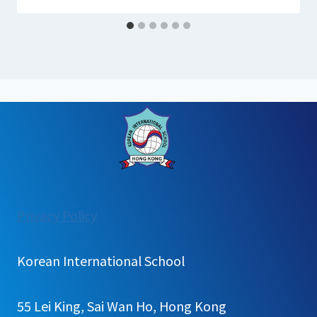
:
Privacy Policy
2023
학
Korean International School
년
도
55 Lei King, Sai Wan Ho, Hong Kong
교