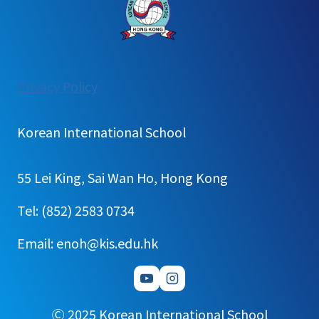
:
Privacy Policy
2024
학
Korean International School
년
도
55 Lei King, Sai Wan Ho, Hong Kong
결
산
Tel: (852) 2583 0734
보
Email: enoh@kis.edu.hk
고
Ⓒ 2025 Korean International School