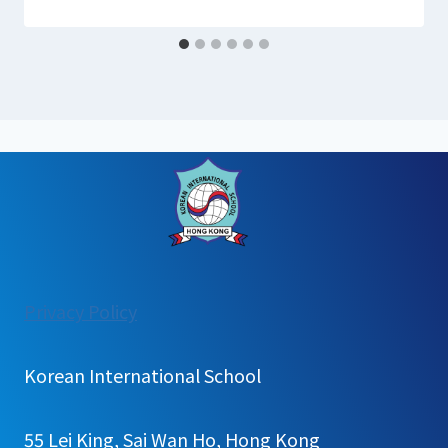
:
Privacy Policy
2025
홍
Korean International School
콩
한
55 Lei King, Sai Wan Ho, Hong Kong