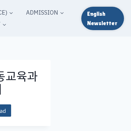
E)
ADMISSION
English
T
Newsletter
공동교육과
내
ad