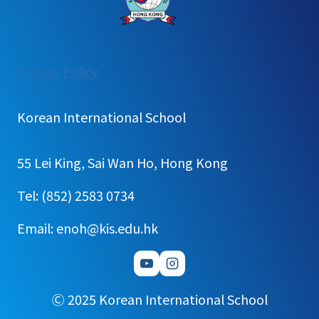
:
Privacy Policy
2026
학
Korean International School
년
도
55 Lei King, Sai Wan Ho, Hong Kong
중
등
Tel: (852) 2583 0734
오
Email: enoh@kis.edu.hk
픈
하
우
스
Ⓒ 2025 Korean International School
운