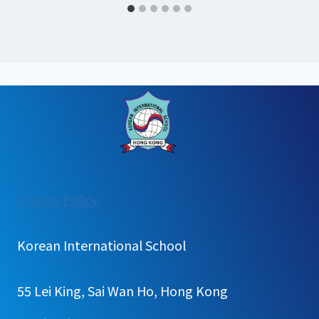
:
Privacy Policy
2026
학
Korean International School
년
도
55 Lei King, Sai Wan Ho, Hong Kong
1
학