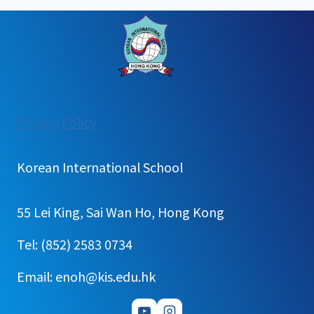
:
Privacy Policy
[공
지]
Korean International School
6
월
55 Lei King, Sai Wan Ho, Hong Kong
급
식
Tel: (852) 2583 0734
신
Email: enoh@kis.edu.hk
청
안