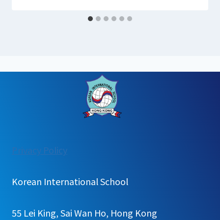
:
Privacy Policy
2026
학
Korean International School
년
도
55 Lei King, Sai Wan Ho, Hong Kong
유