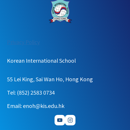
:
Privacy Policy
[공
지]2026
Korean International School
학
년
55 Lei King, Sai Wan Ho, Hong Kong
도
홍
Tel: (852) 2583 0734
콩
Email: enoh@kis.edu.hk
한
국
국