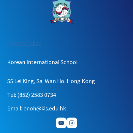
:
Privacy Policy
[공
지]
Korean International School
홍
콩
55 Lei King, Sai Wan Ho, Hong Kong
한
국
Tel: (852) 2583 0734
국
Email: enoh@kis.edu.hk
제
학
교