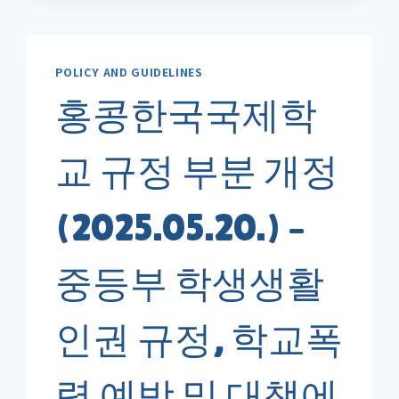
학
습
도
POLICY AND GUIDELINES
우
미
홍콩한국국제학
활
동
(홍
교 규정 부분 개정
선
배
(2025.05.20.) –
콩
후
배)
중등부 학생생활
결
과
보
인권 규정, 학교폭
고
서
양
력 예방 및 대책에