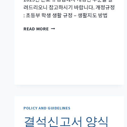
련
려드리오니 참고하시기 바랍니다. 개정규정
: 초등부 학생 생활 규정 – 생활지도 방법
홍
READ MORE
콩
한
국
국
제
학
교
규
정
부
분
개
POLICY AND GUIDELINES
정
결석신고서 양식
(2025.05.20.)-
초