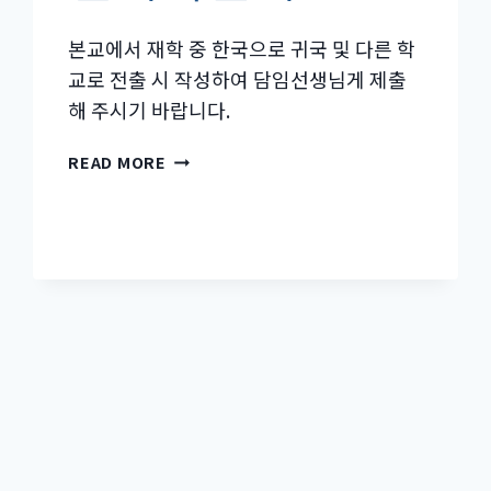
정
부
본교에서 재학 중 한국으로 귀국 및 다른 학
분
교로 전출 시 작성하여 담임선생님게 제출
개
해 주시기 바랍니다.
정
(2025.05.20.)
전
–
READ MORE
퇴
중
학
등
원
부
서
학
생
생
활
인
권
규
정,
학
교