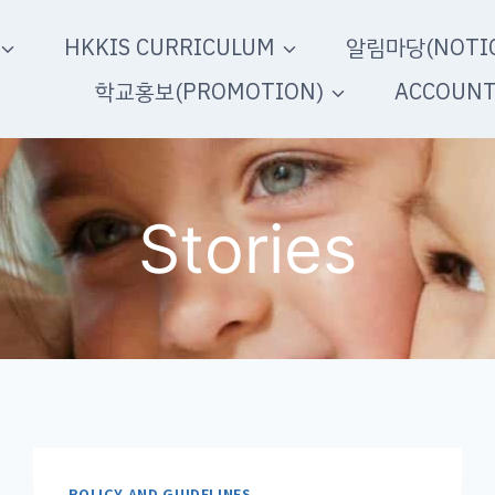
HKKIS CURRICULUM
알림마당(NOTIC
학교홍보(PROMOTION)
ACCOUN
Stories
POLICY AND GUIDELINES