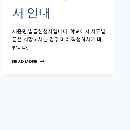
서 안내
제증명 발급신청서입니다. 학교에서 서류발
급을 희망하시는 경우 미리 작성하시기 바
랍니다.
제
READ MORE
증
명
발
급
신
청
서
안
내