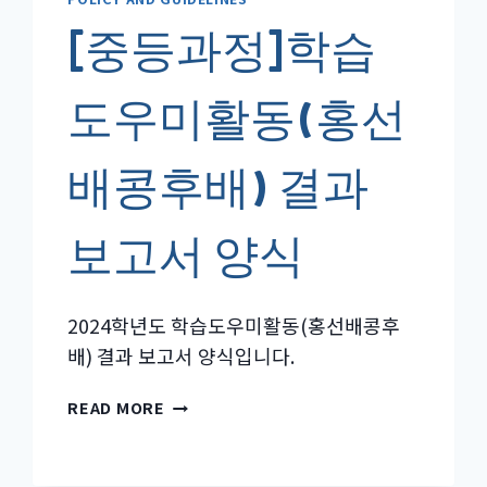
[중등과정]학습
도우미활동(홍선
배콩후배) 결과
보고서 양식
2024학년도 학습도우미활동(홍선배콩후
배) 결과 보고서 양식입니다.
[중
READ MORE
등
과
정]