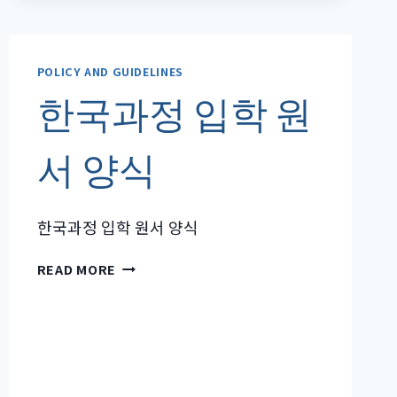
사
용
허
POLICY AND GUIDELINES
가
신
한국과정 입학 원
청
서
서 양식
양
식
한국과정 입학 원서 양식
한
READ MORE
국
과
정
입
학
원