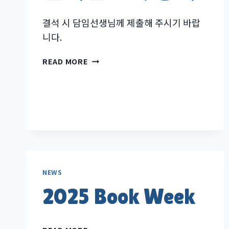
등
부
결석 시 담임선생님께 제출해 주시기 바랍
학
니다.
생
생
결
READ MORE
활
석
규
신
정
고
서
양
식
NEWS
2025 Book Week
2025