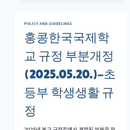
국
국
제
POLICY AND GUIDELINES
학
교
홍콩한국국제학
규
정
교 규정 부분개정
부
분
개
(2025.05.20.)-초
정
(2024.03.01.)_
초
등부 학생생활 규
등
졸
업
정
표
창
관
2025년 본교 규정집에서 개정된 부분을 알