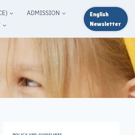
E)
ADMISSION
English
T
Newsletter
POLICY AND GUIDELINES