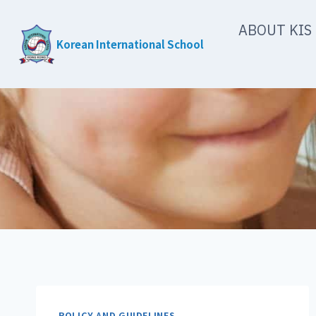
Skip
ABOUT KIS
to
Korean International School
content
POLICY AND GUIDELINES