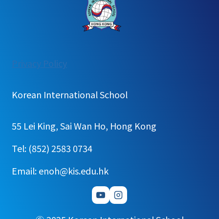
:
Privacy Policy
[가
정
Korean International School
통
신
55 Lei King, Sai Wan Ho, Hong Kong
문]
하
Tel: (852) 2583 0734
교
Email: enoh@kis.edu.hk
시
교
문
출