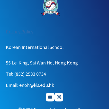
:
Privacy Policy
[가
정
Korean International School
통
신
55 Lei King, Sai Wan Ho, Hong Kong
문]
원
Tel: (852) 2583 0734
어
Email: enoh@kis.edu.hk
민
수
업
참