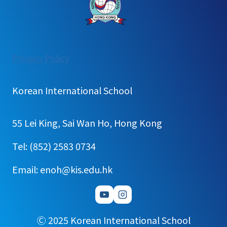
:
Privacy Policy
[안
내]
Korean International School
제
24
55 Lei King, Sai Wan Ho, Hong Kong
회
통
Tel: (852) 2583 0734
일
Email: enoh@kis.edu.hk
백
일
장
예
Ⓒ 2025 Korean International School