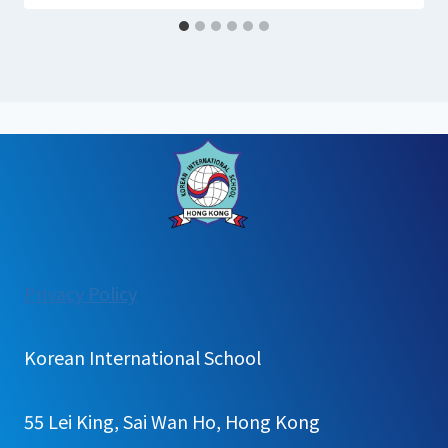
:
Privacy Policy
[안
내]
Korean International School
홍
콩
55 Lei King, Sai Wan Ho, Hong Kong
한