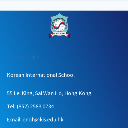
:
Privacy Policy
2025
학
Korean International School
년
도
55 Lei King, Sai Wan Ho, Hong Kong
4/9
1
Tel: (852) 2583 0734
학
Email: enoh@kis.edu.hk
기
초