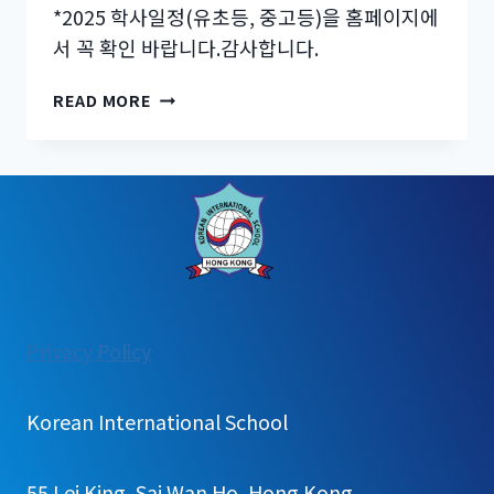
*2025 학사일정(유초등, 중고등)을 홈페이지에
서 꼭 확인 바랍니다.감사합니다.
[공
READ MORE
지]
11
월
급
식
신
청
:
Privacy Policy
[공
지]
Korean International School
11
월
55 Lei King, Sai Wan Ho, Hong Kong