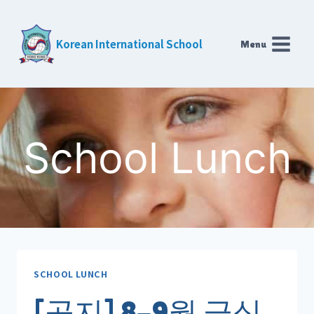
Skip
to
Korean International School
Menu
content
School Lunch
SCHOOL LUNCH
[공지] 8-9월 급식