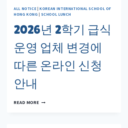
월
급
ALL NOTICE
|
KOREAN INTERNATIONAL SCHOOL OF
HONG KONG
|
SCHOOL LUNCH
식
신
2026년 2학기 급식
청
안
내
운영 업체 변경에
따른 온라인 신청
안내
2026
READ MORE
년
2
학
기