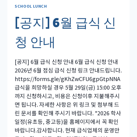
급
SCHOOL LUNCH
식
[공지] 6월 급식 신
운
영
업
청 안내
체
변
경
[공지] 6월 급식 신청 안내 6월 급식 신청 안내
에
2026년 6월 점심 급식 신청 링크 안내드립니다.
따
른
https://forms.gle/gKhZwCFU6gpGtpNNA
온
급식을 희망하실 경우 5월 29일(금) 15:00 오후
라
까지 신청하시고, 비용은 신청이후 지불해주시
인
면 됩니다. 자세한 사항은 위 링크 및 첨부해 드
신
청
린 문서를 확인해 주시기 바랍니다. *2026 학사
안
일정(유초등, 중고등)을 홈페이지에서 꼭 확인
내
바랍니다.감사합니다. 현재 급식업체의 운영만