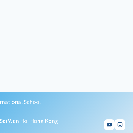
rnational School
, Sai Wan Ho, Hong Kong